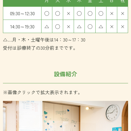
09:30～12:30
◯
◯
×
◯
◯
◯
×
×
14:30～19:30
△
◯
×
△
◯
△
×
×
△…月・木・土曜午後は14：30～17：30
受付は診療終了の30分前までです。
設備紹介
※画像クリックで拡大表示されます。