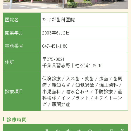
医院名
たけだ歯科医院
開業年月
2003年6月2日
電話番号
047-451-1180
〒275-0021
住所
千葉県習志野市袖ケ浦1-19-10
保険診療 / 入れ歯・義歯 / 虫歯 / 歯周
病 / 親知らず / 知覚過敏 / 矯正歯科 /
診療項目
小児歯科 / 噛み合わせ / 予防診療 / 歯
科検診 / インプラント / ホワイトニン
グ / 顎関節症
診療時間
月
火
水
木
金
土
日
祝